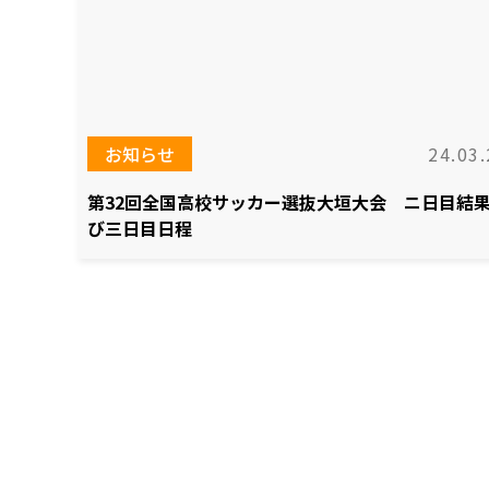
お知らせ
24.03.
第32回全国高校サッカー選抜大垣大会 ニ日目結
び三日目日程